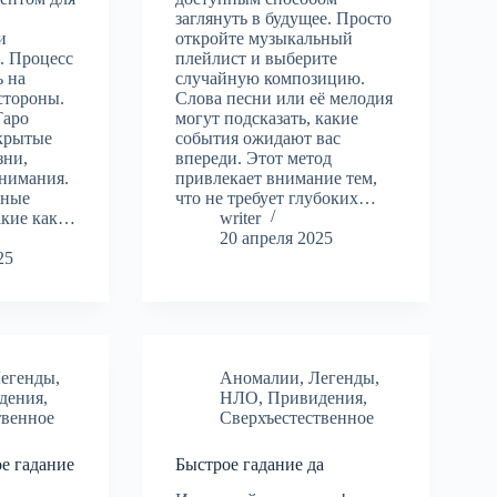
заглянуть в будущее. Просто
и
откройте музыкальный
. Процесс
плейлист и выберите
ь на
случайную композицию.
стороны.
Слова песни или её мелодия
Таро
могут подсказать, какие
скрытые
события ожидают вас
зни,
впереди. Этот метод
внимания.
привлекает внимание тем,
чные
что не требует глубоких…
акие как…
writer
20 апреля 2025
25
егенды
,
Аномалии
,
Легенды
,
дения
,
НЛО
,
Привидения
,
твенное
Сверхъестественное
ое гадание
Быстрое гадание да