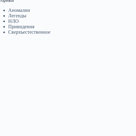
убрики
Аномалии
Легенды
НЛО
Привидения
Сверхъестественное