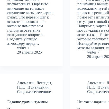
впечатлениях. Обратите
понимания ваших
внимание на то, какое
возможных путей 
ощущение вызывает карта в
принятия решений
руках. Это первый шаг к
помогает взглянут
ясности и пониманию,
ситуации с новой 
которые помогут вам
Например, карты 
получить ответы на
могут указать на 
волнующие вопросы.
аспекты вашей жи
Создайте уютную
которые требуют 
атмосферу перед…
Исследуйте разли
writer
методы гадания, т
20 апреля 2025
writer
20 апреля 20
Аномалии
,
Легенды
,
Аномалии
,
Л
НЛО
,
Привидения
,
НЛО
,
Приви
Сверхъестественное
Сверхъестес
Гадание урим и туммим
Что такое карточн