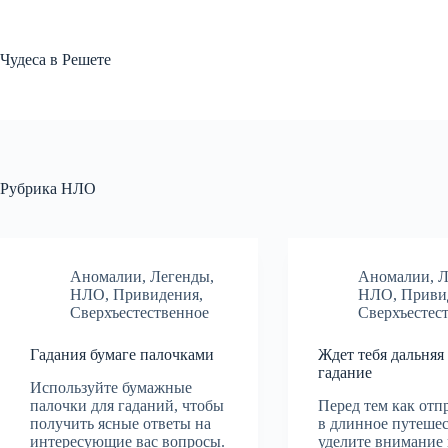
Перейти
к
сути
Чудеса в Решете
Рубрика
НЛО
Аномалии
,
Легенды
,
Аномалии
,
Л
НЛО
,
Привидения
,
НЛО
,
Приви
Сверхъестественное
Сверхъестес
Гадания бумаге палочками
Ждет тебя дальняя
гадание
Используйте бумажные
палочки для гаданий, чтобы
Перед тем как отп
получить ясные ответы на
в длинное путешес
интересующие вас вопросы.
уделите внимание