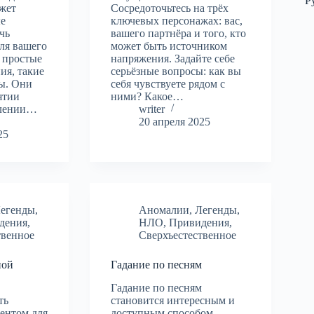
Р
ожет
Сосредоточьтесь на трёх
ые
ключевых персонажах: вас,
чь
вашего партнёра и того, кто
ля вашего
может быть источником
 простые
напряжения. Задайте себе
ия, такие
серьёзные вопросы: как вы
ты. Они
себя чувствуете рядом с
ятии
ними? Какое…
влении…
writer
20 апреля 2025
25
егенды
,
Аномалии
,
Легенды
,
дения
,
НЛО
,
Привидения
,
твенное
Сверхъестественное
ной
Гадание по песням
Гадание по песням
ть
становится интересным и
ентом для
доступным способом