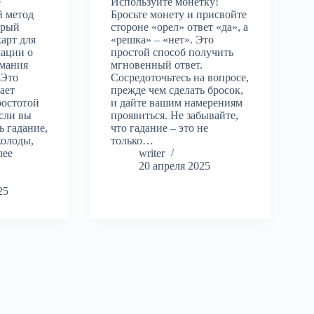
е
Используйте монетку!
й метод
Бросьте монету и присвойте
орый
стороне «орел» ответ «да», а
карт для
«решка» – «нет». Это
ации о
простой способ получить
мания
мгновенный ответ.
 Это
Сосредоточьтесь на вопросе,
ает
прежде чем сделать бросок,
ростотой
и дайте вашим намерениям
сли вы
проявиться. Не забывайте,
ь гадание,
что гадание – это не
колоды,
только…
лее
writer
20 апреля 2025
25