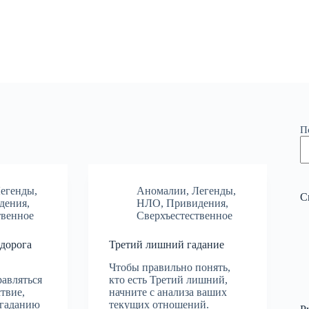
П
егенды
,
Аномалии
,
Легенды
,
С
дения
,
НЛО
,
Привидения
,
твенное
Сверхъестественное
 дорога
Третий лишний гадание
Чтобы правильно понять,
равляться
кто есть Третий лишний,
твие,
начните с анализа ваших
 гаданию
текущих отношений.