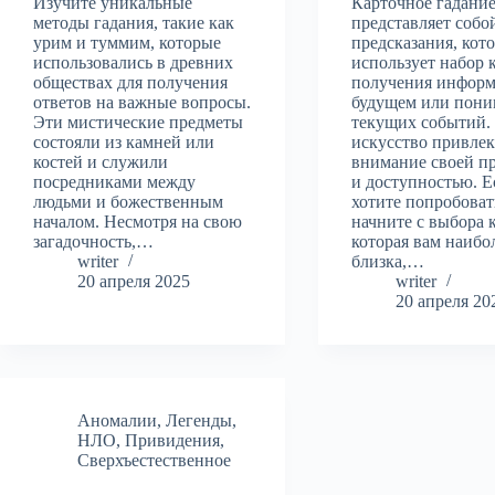
Изучите уникальные
Карточное гадани
методы гадания, такие как
представляет собо
урим и туммим, которые
предсказания, кот
использовались в древних
использует набор 
обществах для получения
получения информ
ответов на важные вопросы.
будущем или пони
Эти мистические предметы
текущих событий.
состояли из камней или
искусство привлек
костей и служили
внимание своей п
посредниками между
и доступностью. Е
людьми и божественным
хотите попробоват
началом. Несмотря на свою
начните с выбора 
загадочность,…
которая вам наибо
writer
близка,…
20 апреля 2025
writer
20 апреля 20
Аномалии
,
Легенды
,
НЛО
,
Привидения
,
Сверхъестественное