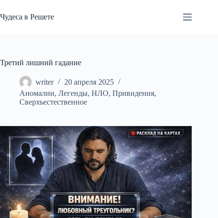
Перейти
к
Чудеса в Решете
сути
Третий лишний гадание
writer
20 апреля 2025
Аномалии
,
Легенды
,
НЛО
,
Привидения
,
Сверхъестественное