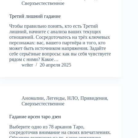
Сверхъестественное
Третий лишний гадание
Чтобы правильно понять, кто есть Третий
лишний, начните с анализа ваших текущих
отношений. Сосредоточьтесь на трёх ключевых
персонажах: вас, вашего партнёра и того, кто
может быть источником напряжения. Задайте
себе серьёзные вопросы: как вы себя чувствуете
рядом с ними? Какое…
writer
20 апреля 2025
Аномалии
,
Легенды
,
НЛО
,
Привидения
,
Сверхъестественное
Гадание ирсен таро дзен
Выберите одно из 78 арканов Таро,
сосредоточив внимание на своих впечатлениях.
Обратите внимание на то, какое ощущение