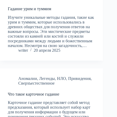
Гадание урим и туммим
Изучите уникальные методы гадания, такие как
урим и туммим, которые использовались в
древних обществах для получения ответов на
важные вопросы. Эти мистические предметы
состояли из камней или костей и служили
посредниками между людьми и божественным
началом. Несмотря на свою загадочность,…
writer
20 апреля 2025
Аномалии
,
Легенды
,
НЛО
,
Привидения
,
Сверхъестественное
Что такое карточное гадание
Карточное гадание представляет собой метод
предсказания, который использует набор карт
для получения информации о будущем или
понимания текущих событий. Это искусство