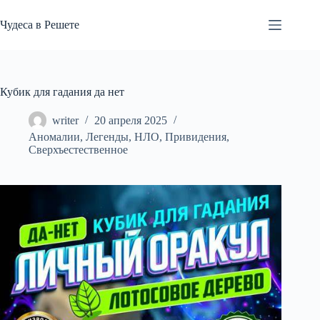
Перейти
к
Чудеса в Решете
сути
Кубик для гадания да нет
writer
20 апреля 2025
Аномалии
,
Легенды
,
НЛО
,
Привидения
,
Сверхъестественное